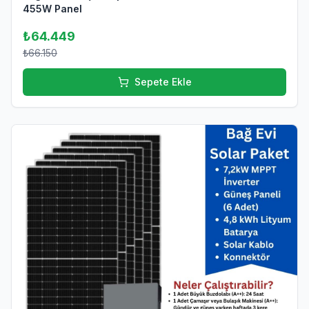
455W Panel
₺64.449
₺66.150
Sepete Ekle