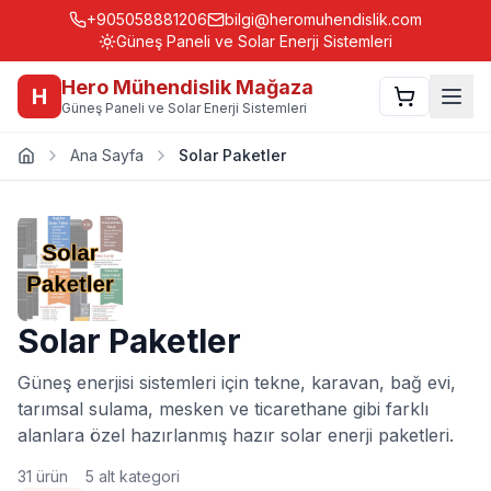
+905058881206
bilgi@heromuhendislik.com
Güneş Paneli ve Solar Enerji Sistemleri
Hero Mühendislik Mağaza
H
Güneş Paneli ve Solar Enerji Sistemleri
Ana Sayfa
Solar Paketler
Solar Paketler
Güneş enerjisi sistemleri için tekne, karavan, bağ evi,
tarımsal sulama, mesken ve ticarethane gibi farklı
alanlara özel hazırlanmış hazır solar enerji paketleri.
31
ürün
5
alt kategori