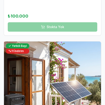
₺100.000
Stokta Yok
✓ Yetkili Bayi
%
11
İndirim