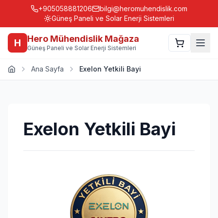
+905058881206
bilgi@heromuhendislik.com
Güneş Paneli ve Solar Enerji Sistemleri
Hero Mühendislik Mağaza
H
Güneş Paneli ve Solar Enerji Sistemleri
Ana Sayfa
Exelon Yetkili Bayi
Exelon Yetkili Bayi