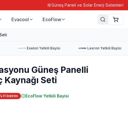
Güneş Paneli ve Solar Enerji Sistemleri
Evacool
EcoFlow
Seti
·
·
Exelon
Yetkili Bayisi
Lexron
Yetkili Bayisi
tasyonu Güneş Panelli
ç Kaynağı Seti
EcoFlow
Yetkili Bayisi
%
11
İndirim