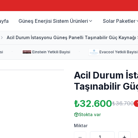
ayfa
Güneş Enerjisi Sistem Ürünleri
Solar Paketler
Acil Durum İstasyonu Güneş Panelli Taşınabilir Güç Kaynağı 
·
·
i
Einstein
Yetkili Bayisi
Evacool
Yetkili Bayisi
Acil Durum İs
Taşınabilir Gü
₺32.600
₺36.700
Stokta var
Miktar