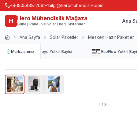
+905058881206
bilgi@heromuhendislik.com
Hero Mühendislik Mağaza
H
Ana S
Güneş Paneli ve Solar Enerji Sistemleri
Ana Sayfa
Solar Paketler
Mesken Hazır Paketler
·
Markalarımız
Deye
Yetkili Bayisi
EcoFlow
Yetkili Bayis
1
/
3