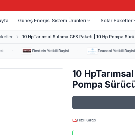
ayfa
Güneş Enerjisi Sistem Ürünleri
Solar Paketler
aketler
10 HpTarımsal Sulama GES Paketi | 10 Hp Pompa Sür
·
·
i
Einstein
Yetkili Bayisi
Evacool
Yetkili Bayisi
10 HpTarımsal
Pompa Sürücü
Hızlı Kargo