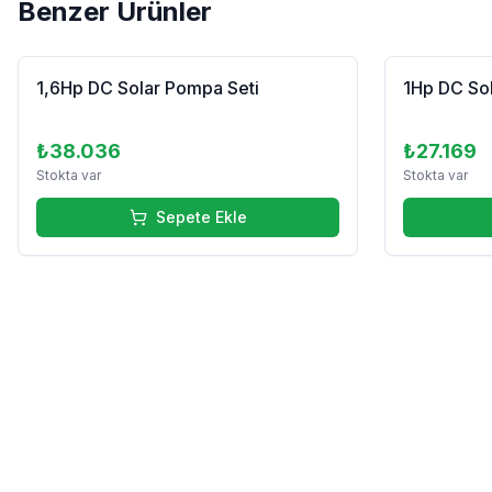
Benzer Ürünler
1,6Hp DC Solar Pompa Seti
1Hp DC So
₺38.036
₺27.169
Stokta var
Stokta var
Sepete Ekle