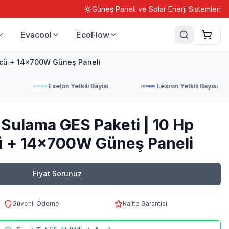
Güneş Paneli ve Solar Enerji Sistemleri
Evacool
EcoFlow
ücü + 14x700W Güneş Paneli
·
·
Exelon
Yetkili Bayisi
Lexron
Yetkili Bayisi
 Sulama GES Paketi | 10 Hp
 + 14x700W Güneş Paneli
Fiyat Sorunuz
Güvenli Ödeme
Kalite Garantisi