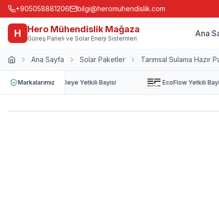
+905058881206
bilgi@heromuhendislik.com
Hero Mühendislik Mağaza
H
Ana S
Güneş Paneli ve Solar Enerji Sistemleri
Ana Sayfa
Solar Paketler
Tarımsal Sulama Hazır P
·
Markalarımız
Deye
Yetkili Bayisi
EcoFlow
Yetkili Bayis