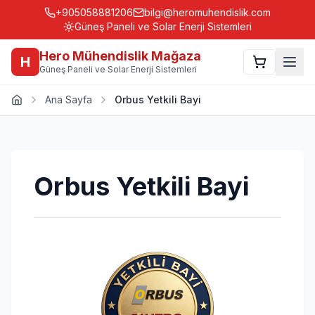
+905058881206
bilgi@heromuhendislik.com
Güneş Paneli ve Solar Enerji Sistemleri
Hero Mühendislik Mağaza
H
Güneş Paneli ve Solar Enerji Sistemleri
Ana Sayfa
Orbus Yetkili Bayi
Orbus Yetkili Bayi