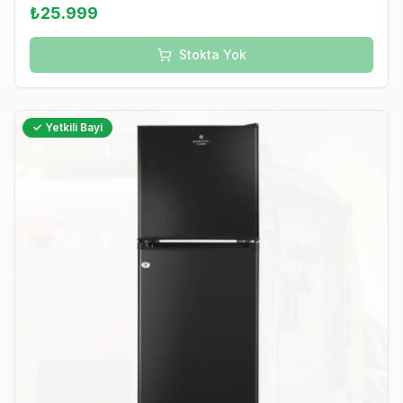
₺25.999
Stokta Yok
✓ Yetkili Bayi