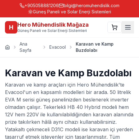
+905058881206
bilgi@heromuhendislik.com
Güneş Paneli ve Solar Enerji Sistemleri
Hero Mühendislik Mağaza
H
Güneş Paneli ve Solar Enerji Sistemleri
Ana
Karavan ve Kamp
Evacool
Sayfa
Buzdolabı
Karavan ve Kamp Buzdolabı
Karavan ve kamp araçları için Hero Mühendislik'te
Evacool'un en kapsamlı modelleri bir arada. 50 litrelik
EVA M serisi güneş panelinizden beslenerek inverter
olmadan çalışır. Tekerlekli HB 40 Hybrid modeli hem
12V hem 220V ile kullanılabildiğinden karavan alanında
prize takılırken hâlâ aynı cihazı kullanabilirsiniz.
Yatakaltı çekmeceli D31C modeli ise karavan içi yerden
tasarruf etmek isteyenler için tasarlanmıştır. Tüm