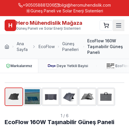
+905058881206
bilgi@heromuhendislik.com
Güneş Paneli ve Solar Enerji Sistemleri
Hero Mühendislik Mağaza
H
Güneş Paneli ve Solar Enerji Sistemleri
EcoFlow 160W
Ana
Güneş
EcoFlow
Taşınabilir Güneş
Sayfa
Panelleri
Paneli
·
Markalarımız
Deye
Yetkili Bayisi
EcoFlo
1
/
6
EcoFlow 160W Taşınabilir Güneş Paneli