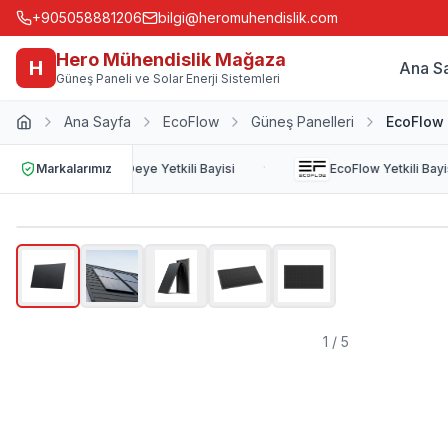
+905058881206
bilgi@heromuhendislik.com
Hero Mühendislik Mağaza
H
Ana S
Güneş Paneli ve Solar Enerji Sistemleri
Ana Sayfa
EcoFlow
Güneş Panelleri
EcoFlow 
·
Markalarımız
Deye
Yetkili Bayisi
EcoFlow
Yetkili Bayis
1
/
5