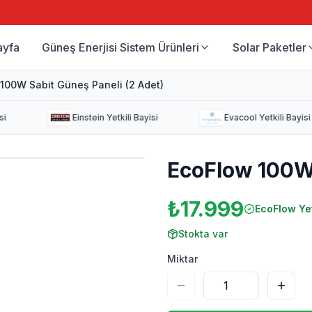
ayfa
Güneş Enerjisi Sistem Ürünleri
Solar Paketler
100W Sabit Güneş Paneli (2 Adet)
·
·
i
Einstein
Yetkili Bayisi
Evacool
Yetkili Bayisi
EcoFlow 100W 
₺17.999
EcoFlow
Yet
Stokta var
Miktar