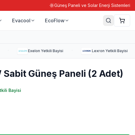
Güneş Paneli ve Solar Enerji Sistemleri
Evacool
EcoFlow
·
·
·
Exelon
Yetkili Bayisi
Lexron
Yetkili Bayisi
Sabit Güneş Paneli (2 Adet)
kili Bayisi