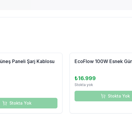
Tükendi
neş Paneli Şarj Kablosu
EcoFlow 100W Esnek Gün
₺16.999
Stokta yok
Stokta Yok
Stokta Yok