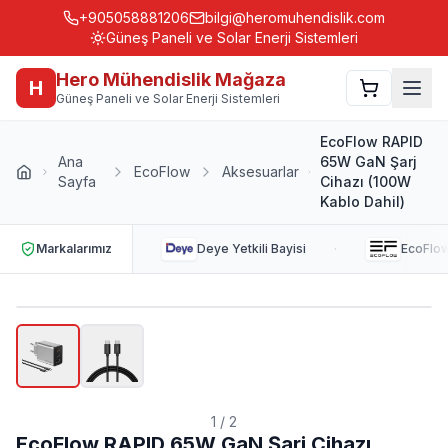
+905058881206
bilgi@heromuhendislik.com
Güneş Paneli ve Solar Enerji Sistemleri
Hero Mühendislik Mağaza
H
Güneş Paneli ve Solar Enerji Sistemleri
EcoFlow RAPID
Ana
65W GaN Şarj
EcoFlow
Aksesuarlar
Sayfa
Cihazı (100W
Kablo Dahil)
·
Markalarımız
Deye
Yetkili Bayisi
EcoFlo
1
/
2
EcoFlow RAPID 65W GaN Şarj Cihazı