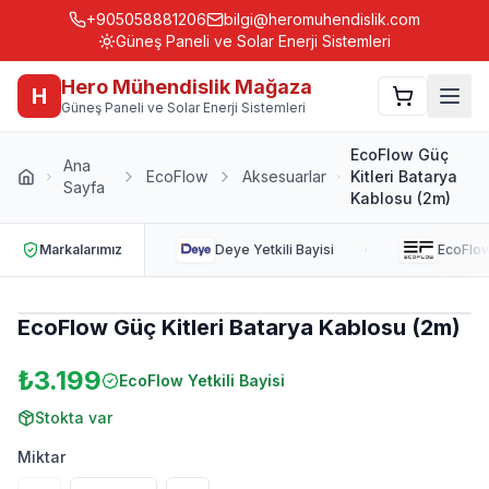
+905058881206
bilgi@heromuhendislik.com
Güneş Paneli ve Solar Enerji Sistemleri
Hero Mühendislik Mağaza
H
Güneş Paneli ve Solar Enerji Sistemleri
EcoFlow Güç
Ana
EcoFlow
Aksesuarlar
Kitleri Batarya
Sayfa
Kablosu (2m)
·
Markalarımız
Deye
Yetkili Bayisi
EcoFlo
EcoFlow Güç Kitleri Batarya Kablosu (2m)
₺3.199
EcoFlow
Yetkili Bayisi
Stokta var
Miktar