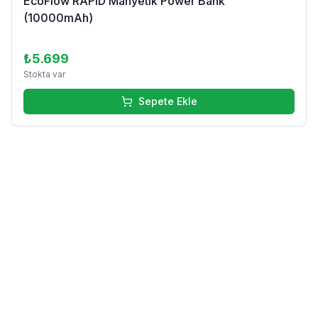
EcoFlow RAPID Manyetik Power Bank
(10000mAh)
₺5.699
Stokta var
Sepete Ekle