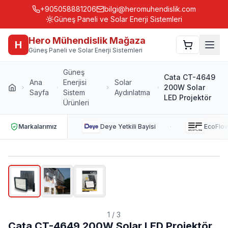
+905058881206
bilgi@heromuhendislik.com
Güneş Paneli ve Solar Enerji Sistemleri
Hero Mühendislik Mağaza
H
Güneş Paneli ve Solar Enerji Sistemleri
Güneş
Cata CT-4649
Ana
Enerjisi
Solar
200W Solar
Sayfa
Sistem
Aydınlatma
LED Projektör
Ürünleri
·
Markalarımız
Deye
Yetkili Bayisi
EcoFlo
1
/
3
Cata CT-4649 200W Solar LED Projektör