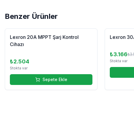
Benzer Ürünler
%
12
Lexron 20A MPPT Şarj Kontrol
Lexron 30A
Cihazı
₺3.166
₺3.
₺2.504
Stokta var
Stokta var
Sepete Ekle