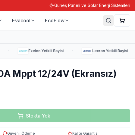
Güneş Paneli ve Solar Enerji Sistemleri
Evacool
EcoFlow
·
·
Exelon
Yetkili Bayisi
Lexron
Yetkili Bayisi
20A Mppt 12/24V (Ekransız)
Stokta Yok
Güvenli Ödeme
Kalite Garantisi