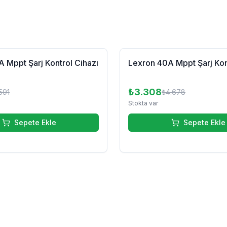
%
29
 Mppt Şarj Kontrol Cihazı
Lexron 40A Mppt Şarj Kon
₺3.308
591
₺4.678
Stokta var
Sepete Ekle
Sepete Ekle