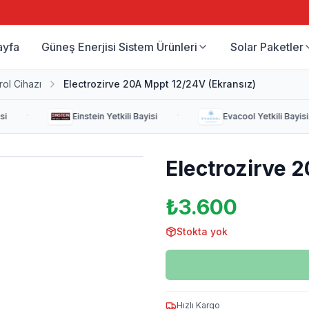
ayfa
Güneş Enerjisi Sistem Ürünleri
Solar Paketler
rol Cihazı
Electrozirve 20A Mppt 12/24V (Ekransız)
·
·
i
Einstein
Yetkili Bayisi
Evacool
Yetkili Bayisi
Electrozirve 
₺3.600
Stokta yok
Hızlı Kargo