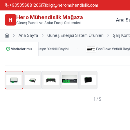
+905058881206
bilgi@heromuhendislik.com
Hero Mühendislik Mağaza
H
Ana S
Güneş Paneli ve Solar Enerji Sistemleri
Ana Sayfa
Güneş Enerjisi Sistem Ürünleri
Şarj Kont
·
Markalarımız
Deye
Yetkili Bayisi
EcoFlow
Yetkili Bayis
1
/
5