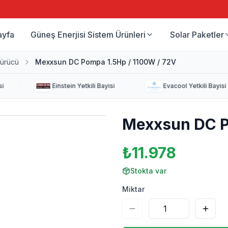
ayfa
Güneş Enerjisi Sistem Ürünleri
Solar Paketler
ürücü
Mexxsun DC Pompa 1.5Hp / 1100W / 72V
·
·
Einstein
Yetkili Bayisi
Evacool
Yetkili Bayisi
Mexxsun DC P
₺11.978
Stokta var
Miktar