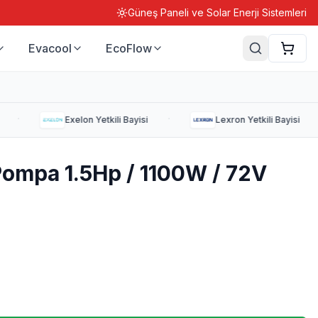
Güneş Paneli ve Solar Enerji Sistemleri
Evacool
EcoFlow
·
·
·
Exelon
Yetkili Bayisi
Lexron
Yetkili Bayisi
ompa 1.5Hp / 1100W / 72V