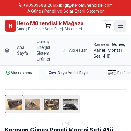
+905058881206
bilgi@heromuhendislik.com
Güneş Paneli ve Solar Enerji Sistemleri
Hero Mühendislik Mağaza
H
Güneş Paneli ve Solar Enerji Sistemleri
Güneş
Karavan Güneş
Ana
Enerjisi
Aksesuar
Paneli Montaj
Sayfa
Sistem
Seti 4'lü
Ürünleri
·
Markalarımız
Deye
Yetkili Bayisi
EcoFlo
1
/
4
Karavan Güneş Paneli Montaj Seti 4'lü