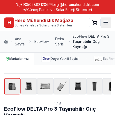
+905058881206
bilgi@heromuhendislik.com
Güneş Paneli ve Solar Enerji Sistemleri
Hero Mühendislik Mağaza
H
Güneş Paneli ve Solar Enerji Sistemleri
EcoFlow DELTA Pro 3
Ana
Delta
EcoFlow
Taşınabilir Güç
Sayfa
Serisi
Kaynağı
·
Markalarımız
Deye
Yetkili Bayisi
EcoFlo
1
/
8
EcoFlow DELTA Pro 3 Taşınabilir Güç