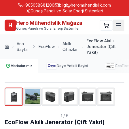
+905058881206
bilgi@heromuhendislik.com
Güneş Paneli ve Solar Enerji Sistemleri
Hero Mühendislik Mağaza
H
Güneş Paneli ve Solar Enerji Sistemleri
EcoFlow Akıllı
Ana
Akıllı
EcoFlow
Jeneratör (Çift
Sayfa
Cihazlar
Yakıt)
·
Markalarımız
Deye
Yetkili Bayisi
EcoFlo
1
/
6
EcoFlow Akıllı Jeneratör (Çift Yakıt)