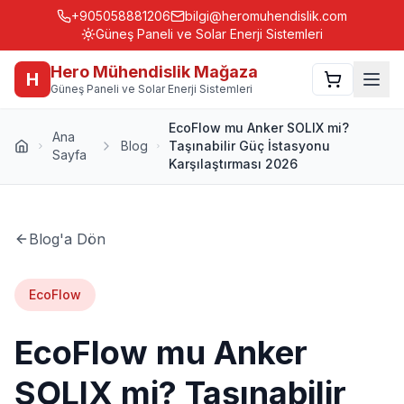
+905058881206
bilgi@heromuhendislik.com
Güneş Paneli ve Solar Enerji Sistemleri
Hero Mühendislik Mağaza
H
Güneş Paneli ve Solar Enerji Sistemleri
EcoFlow mu Anker SOLIX mi?
Ana
Blog
Taşınabilir Güç İstasyonu
Sayfa
Karşılaştırması 2026
Blog'a Dön
EcoFlow
EcoFlow mu Anker
SOLIX mi? Taşınabilir